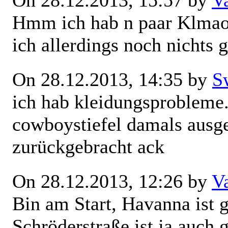
On 28.12.2013, 15:57 by
V
Hmm ich hab n paar Klmaot
ich allerdings noch nichts g
On 28.12.2013, 14:35 by
S
ich hab kleidungsprobleme.
cowboystiefel damals ausge
zurückgebracht ack
On 28.12.2013, 12:26 by
V
Bin am Start, Havanna ist g
Schröderstraße ist ja auch g