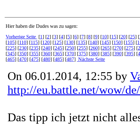
Hier haben die Dudes was zu sagen:
Vorherige Seite
[
1
] [
2
] [
3
] [
4
] [
5
] [
6
] [
7
] [
8
] [
9
] [
10
] [
15
] [
20
] [
25
] [
[
105
] [
110
] [
115
] [
120
] [
125
] [
130
] [
135
] [
140
] [
145
] [
150
] [
155
] [
1
[
225
] [
230
] [
235
] [
240
] [
245
] [
250
] [
255
] [
260
] [
265
] [
270
] [
275
] [
[
345
] [
350
] [
355
] [
360
] [
365
] [
370
] [
375
] [
380
] [
385
] [
390
] [
395
] [
[
465
] [
470
] [
475
] [
480
] [
485
] [
487
]
Nächste Seite
On 06.01.2014, 12:55 by
V
http://eu.battle.net/wow/d
Das tipp ich jetzt nicht all