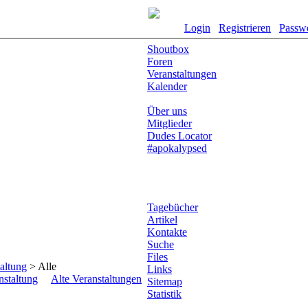
Login
Registrieren
Passw
Shoutbox
Foren
Veranstaltungen
Kalender
Über uns
Mitglieder
Dudes Locator
#apokalypsed
Tagebücher
Artikel
Kontakte
Suche
Files
altung
> Alle
Links
nstaltung
Alte Veranstaltungen
Sitemap
Statistik