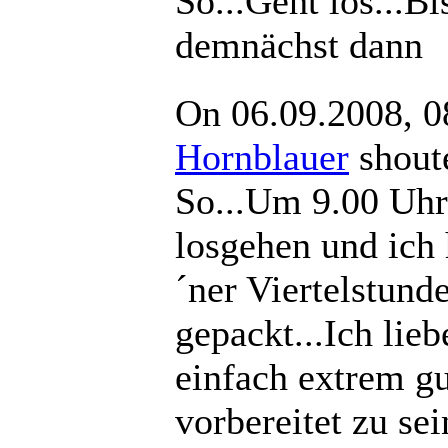
So...Geht los...Bi
demnächst dann
On 06.09.2008, 0
Hornblauer
shou
So...Um 9.00 Uhr 
losgehen und ich
´ner Viertelstund
gepackt...Ich lieb
einfach extrem gu
vorbereitet zu se