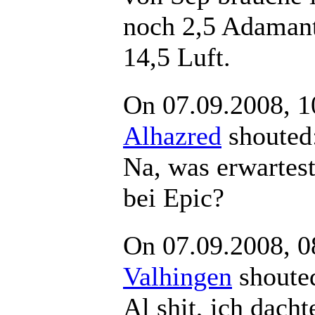
noch 2,5 Adamant
14,5 Luft.
On 07.09.2008, 1
Alhazred
shout
Na, was erwartes
bei Epic?
On 07.09.2008, 0
Valhingen
shou
Al shit, ich dacht