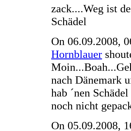
zack....Weg ist de
Schädel
On 06.09.2008, 0
Hornblauer
shou
Moin...Boah...Geh
nach Dänemark u
hab ´nen Schädel
noch nicht gepac
On 05.09.2008, 1