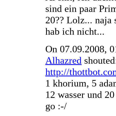
sind ein paar Pri
20?? Lolz... naja 
hab ich nicht...
On 07.09.2008, 0
Alhazred
shout
http://thottbot.c
1 khorium, 5 ada
12 wasser und 20 
go :-/