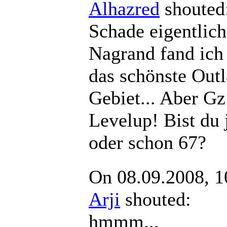
Alhazred
shout
Schade eigentlich
Nagrand fand ich
das schönste Out
Gebiet... Aber G
Levelup! Bist du 
oder schon 67?
On 08.09.2008, 1
Arji
shouted:
hmmm...