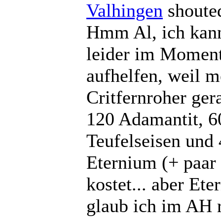
Valhingen
shou
Hmm Al, ich kann
leider im Moment
aufhelfen, weil m
Critfernroher ger
120 Adamantit, 6
Teufelseisen und
Eternium (+ paar
kostet... aber Ete
glaub ich im AH r