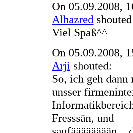
On 05.09.2008, 1
Alhazred
shout
Viel Spaß^^
On 05.09.2008, 1
Arji
shouted:
So, ich geh dann
unsser firmeninte
Informatikbereichs
Fresssän, und
saufääääääään .. 