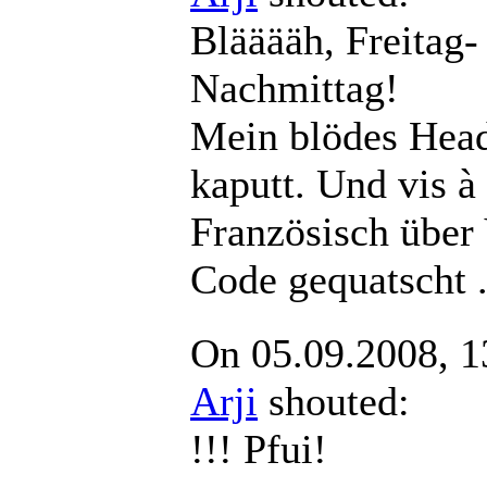
Blääääh, Freitag-
Nachmittag!
Mein blödes Head
kaputt. Und vis à
Französisch über
Code gequatscht .
On 05.09.2008, 1
Arji
shouted:
!!! Pfui!