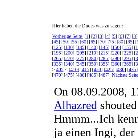
Hier haben die Dudes was zu sagen:
Vorherige Seite
[
1
] [
2
] [
3
] [
4
] [
5
] [
6
] [
7
] [
8
]
[
45
] [
50
] [
55
] [
60
] [
65
] [
70
] [
75
] [
80
] [
85
] [
[
125
] [
130
] [
135
] [
140
] [
145
] [
150
] [
155
] [
1
[
195
] [
200
] [
205
] [
210
] [
215
] [
220
] [
225
] [
2
[
265
] [
270
] [
275
] [
280
] [
285
] [
290
] [
295
] [
3
[
335
] [
340
] [
345
] [
350
] [
355
] [
360
] [
365
] [
3
>
405
< [
410
] [
415
] [
420
] [
425
] [
430
] [
435
]
[
470
] [
475
] [
480
] [
485
] [
487
]
Nächste Seit
On 08.09.2008, 1
Alhazred
shout
Hmmm...Ich kenne
ja einen Ingi, der