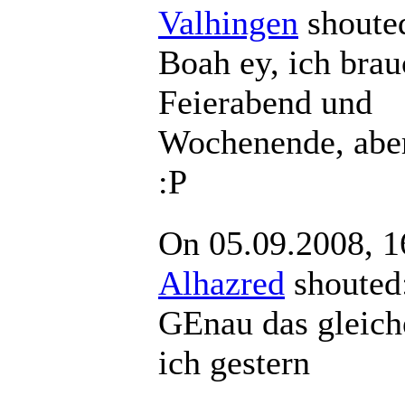
Valhingen
shou
Boah ey, ich brau
Feierabend und
Wochenende, aber
:P
On 05.09.2008, 1
Alhazred
shout
GEnau das gleich
ich gestern