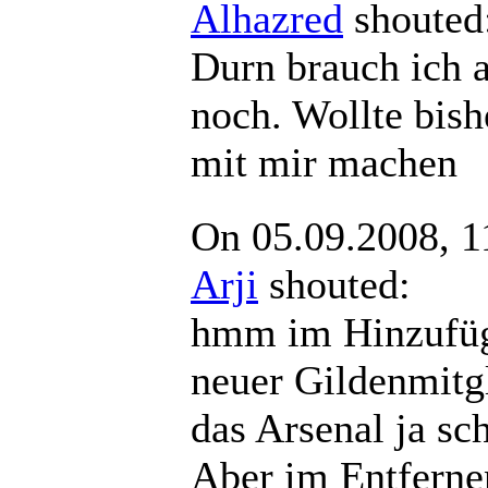
Alhazred
shout
Durn brauch ich 
noch. Wollte bish
mit mir machen
On 05.09.2008, 1
Arji
shouted:
hmm im Hinzufü
neuer Gildenmitgl
das Arsenal ja sch
Aber im Entferne