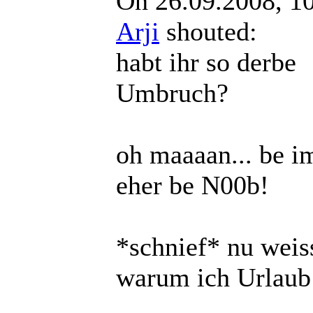
On 26.09.2008, 1
Arji
shouted:
habt ihr so derbe
Umbruch?
oh maaaan... be i
eher be N00b!
*schnief* nu weis
warum ich Urlaub
...