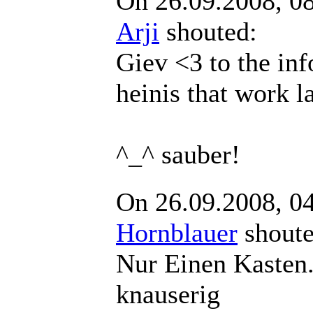
On 26.09.2008, 0
Arji
shouted:
Giev <3 to the inf
heinis that work l
^_^ sauber!
On 26.09.2008, 0
Hornblauer
shou
Nur Einen Kasten.
knauserig