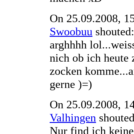
On 25.09.2008, 1
Swoobuu
shout
arghhhh lol...weis
nich ob ich heute
zocken komme...a
gerne )=)
On 25.09.2008, 1
Valhingen
shout
Nur find ich kein