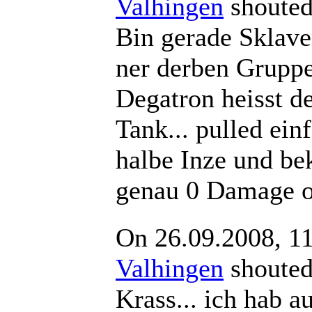
Valhingen
shout
Bin gerade Sklave
ner derben Gruppe
Degatron heisst de
Tank... pulled ein
halbe Inze und b
genau 0 Damage 
On 26.09.2008, 1
Valhingen
shout
Krass... ich hab a