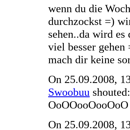
wenn du die Woc
durchzockst =) wi
sehen..da wird es 
viel besser gehen 
mach dir keine so
On 25.09.2008, 1
Swoobuu
shout
OoOOooOooOoO
On 25.09.2008, 1