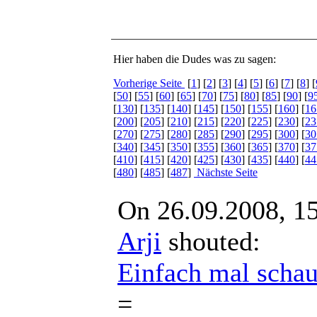
Hier haben die Dudes was zu sagen:
Vorherige Seite
[
1
] [
2
] [
3
] [
4
] [
5
] [
6
] [
7
] [
8
] [
[
50
] [
55
] [
60
] [
65
] [
70
] [
75
] [
80
] [
85
] [
90
] [
9
[
130
] [
135
] [
140
] [
145
] [
150
] [
155
] [
160
] [
16
[
200
] [
205
] [
210
] [
215
] [
220
] [
225
] [
230
] [
23
[
270
] [
275
] [
280
] [
285
] [
290
] [
295
] [
300
] [
30
[
340
] [
345
] [
350
] [
355
] [
360
] [
365
] [
370
] [
37
[
410
] [
415
] [
420
] [
425
] [
430
] [
435
] [
440
] [
44
[
480
] [
485
] [
487
]
Nächste Seite
On 26.09.2008, 1
Arji
shouted:
Einfach mal scha
=