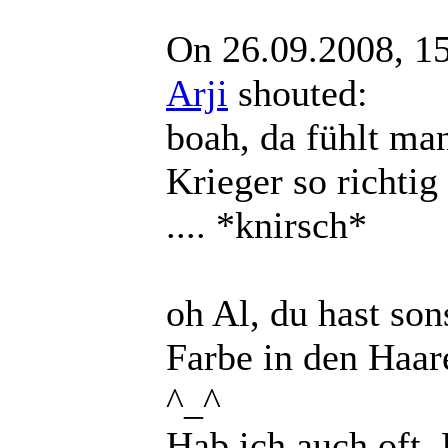
On 26.09.2008, 1
Arji
shouted:
boah, da fühlt man
Krieger so richtig
.... *knirsch*
oh Al, du hast so
Farbe in den Haar
^_^
Hab ich auch oft.