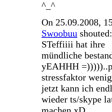
^_^
On 25.09.2008, 1
Swoobuu
shout
STeffiiii hat ihre
mündliche bestan
yEAHHH =)))))..p
stressfaktor weni
jetzt kann ich end
wieder ts/skype la
machen xD