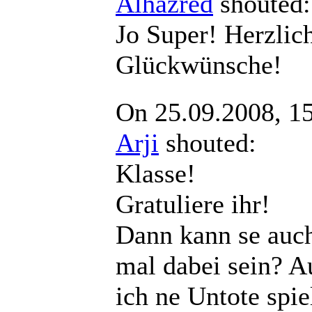
Alhazred
shout
Jo Super! Herzlic
Glückwünsche!
On 25.09.2008, 1
Arji
shouted:
Klasse!
Gratuliere ihr!
Dann kann se auc
mal dabei sein? 
ich ne Untote spie