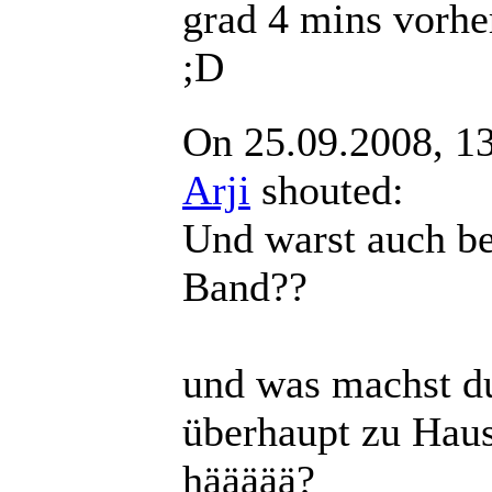
grad 4 mins vorhe
;D
On 25.09.2008, 1
Arji
shouted:
Und warst auch be
Band??
und was machst d
überhaupt zu Haus
häääää?