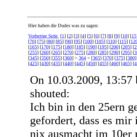
Hier haben die Dudes was zu sagen:
Vorherige Seite
[
1
] [
2
] [
3
] [
4
] [
5
] [
6
] [
7
] [
8
] [
9
] [
10
] [
15
[
70
] [
75
] [
80
] [
85
] [
90
] [
95
] [
100
] [
105
] [
110
] [
115
] [
12
[
165
] [
170
] [
175
] [
180
] [
185
] [
190
] [
195
] [
200
] [
205
] [
2
[
255
] [
260
] [
265
] [
270
] [
275
] [
280
] [
285
] [
290
] [
295
] [
3
[
345
] [
350
] [
355
] [
360
] >
364
< [
365
] [
370
] [
375
] [
380
]
[
425
] [
430
] [
435
] [
440
] [
445
] [
450
] [
455
] [
460
] [
465
] [
4
On 10.03.2009, 13:57
shouted:
Ich bin in den 25ern g
gefordert, dass es mi
nix ausmacht im 10er n