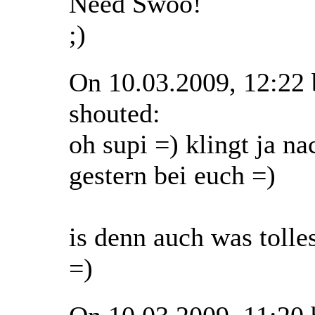
Need Swoo!
;)
On 10.03.2009, 12:22
shouted:
oh supi =) klingt ja na
gestern bei euch =)
is denn auch was toll
=)