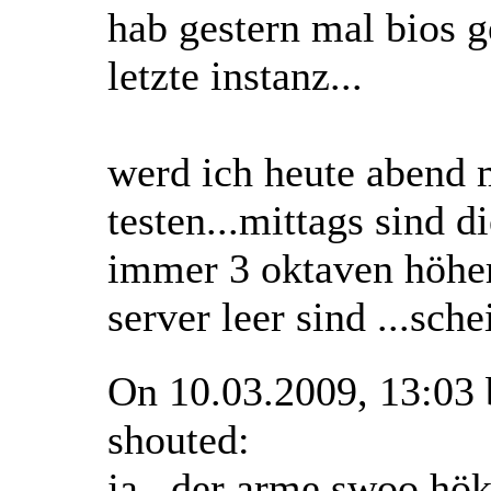
hab gestern mal bios g
letzte instanz...
werd ich heute abend 
testen...mittags sind d
immer 3 oktaven höher.
server leer sind ...sch
On 10.03.2009, 13:03
shouted:
ja ..der arme swoo hök