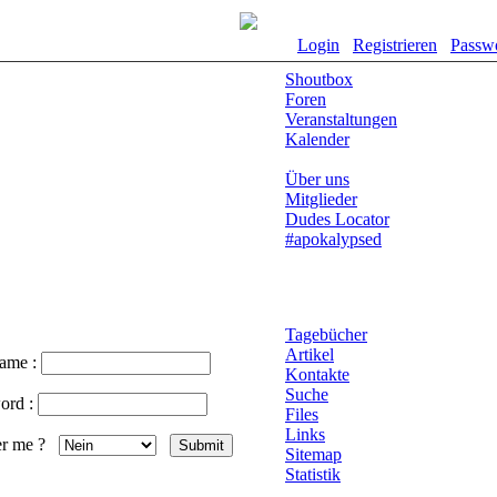
Login
Registrieren
Passw
Shoutbox
Foren
Veranstaltungen
Kalender
Über uns
Mitglieder
Dudes Locator
#apokalypsed
Tagebücher
Artikel
name :
Kontakte
Suche
ord :
Files
Links
r me ?
Sitemap
Statistik