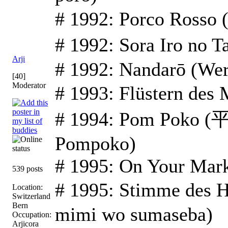
# 1992: Porco Rosso
# 1992: Sora Iro 
Arji
# 1992: Nandarō (Wer
[40]
Moderator
# 1993: Flüstern d
# 1994: Pom Poko
Pompoko)
# 1995: On Your Mar
539 posts
# 1995: Stimme des
Location:
Switzerland
Bern
mimi wo sumaseba)
Occupation:
Arjicora