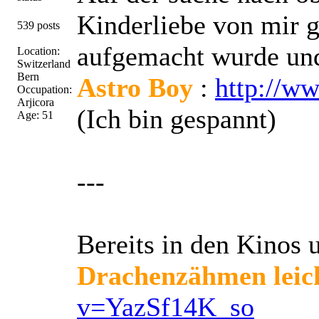
Kinderliebe von mir g
539 posts
aufgemacht wurde un
Location:
Switzerland
Bern
Astro Boy
:
http://
Occupation:
Arjicora
(Ich bin gespannt)
Age: 51
---
Bereits in den Kinos u
Drachenzähmen leic
v=YazSf14K_so