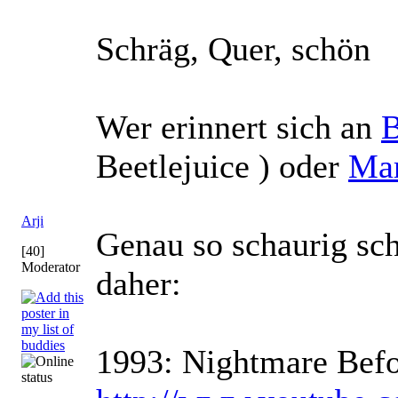
Schräg, Quer, schön
Wer erinnert sich an
B
Beetlejuice ) oder
Mar
Arji
Genau so schaurig sc
[40]
Moderator
daher:
1993: Nightmare Befor