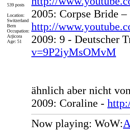
http://www.youtube
539 posts
2005: Corpse Bride – 
Location:
Switzerland
http://www.youtube.
Bern
Occupation:
2009: 9 - Deutscher T
Arjicora
Age: 51
v=9P2iyMsOMvM
ähnlich aber nicht vo
2009: Coraline -
http
Now playing: WoW:
A