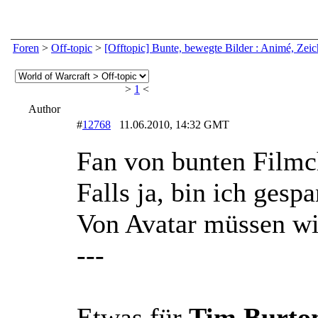
Foren
>
Off-topic
>
[Offtopic] Bunte, bewegte Bilder : Animé, Zeic
>
1
<
Author
#
12768
11.06.2010, 14:32 GMT
Fan von bunten Film
Falls ja, bin ich gesp
Von Avatar müssen wi
---
Etwas für
Tim Burton