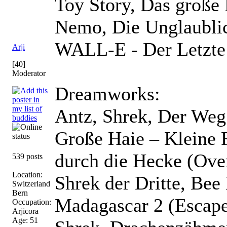
Toy Story, Das große
Nemo, Die Unglaublich
WALL-E - Der Letzte 
Arji
[40]
Moderator
Dreamworks:
Antz, Shrek, Der Weg
Große Haie – Kleine F
durch die Hecke (Ove
539 posts
Location:
Shrek der Dritte, Be
Switzerland
Bern
Madagascar 2 (Escape 
Occupation:
Arjicora
Age: 51