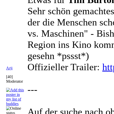
Sehr schön gemachtes 
der die Menschen sch
vs. Maschinen" - Bish
Region ins Kino komm
gesehn *pssst*)
Offizieller Trailer:
ht
Arji
[40]
Moderator
---
Auf der suche nach obi