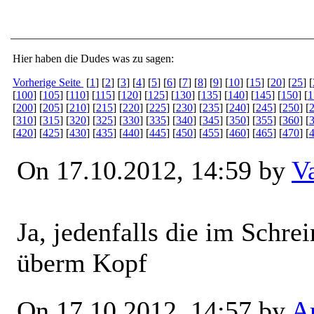
Hier haben die Dudes was zu sagen:
Vorherige Seite
[
1
] [
2
] [
3
] [
4
] [
5
] [
6
] [
7
] [
8
] [
9
] [
10
] [
15
] [
20
] [
25
] [
[
100
] [
105
] [
110
] [
115
] [
120
] [
125
] [
130
] [
135
] [
140
] [
145
] [
150
] [
1
[
200
] [
205
] [
210
] [
215
] [
220
] [
225
] [
230
] [
235
] [
240
] [
245
] [
250
] [
[
310
] [
315
] [
320
] [
325
] [
330
] [
335
] [
340
] [
345
] [
350
] [
355
] [
360
] [
[
420
] [
425
] [
430
] [
435
] [
440
] [
445
] [
450
] [
455
] [
460
] [
465
] [
470
] [
On 17.10.2012, 14:59 by
V
Ja, jedenfalls die im Schrei
überm Kopf
On 17.10.2012, 14:57 by
Ar