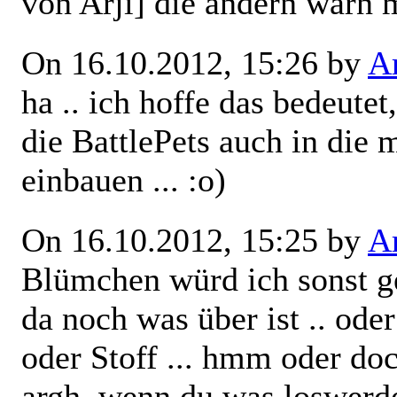
von Arji] die andern warn m
On 16.10.2012, 15:26 by
Ar
ha .. ich hoffe das bedeutet
die BattlePets auch in die
einbauen ... :o)
On 16.10.2012, 15:25 by
Ar
Blümchen würd ich sonst ge
da noch was über ist .. ode
oder Stoff ... hmm oder doc
argh. wenn du was loswerde